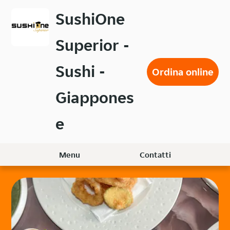
Passa
SushiOne
al
contenuto
Superior -
principale
Sushi -
Ordina online
Giappones
e
Menu
Contatti